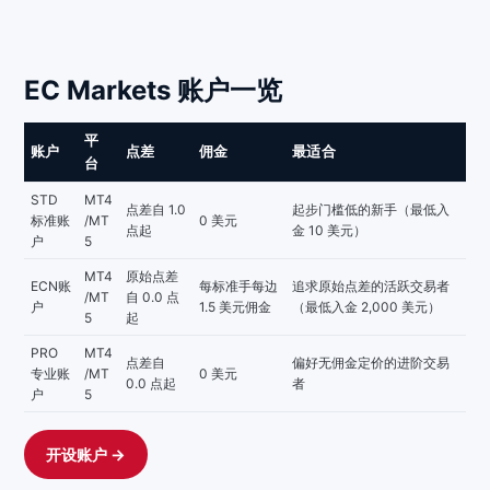
EC Markets 账户一览
平
账户
点差
佣金
最适合
台
STD
MT4
点差自 1.0
起步门槛低的新手（最低入
标准账
/MT
0 美元
点起
金 10 美元）
户
5
MT4
原始点差
ECN账
每标准手每边
追求原始点差的活跃交易者
/MT
自 0.0 点
户
1.5 美元佣金
（最低入金 2,000 美元）
5
起
PRO
MT4
点差自
偏好无佣金定价的进阶交易
专业账
/MT
0 美元
0.0 点起
者
户
5
开设账户 →